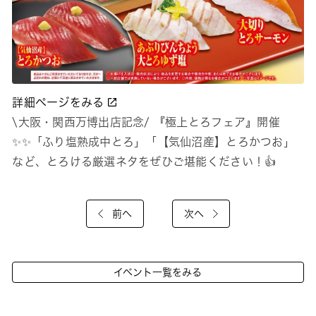
詳細ページをみる
\大阪・関西万博出店記念/ 『極上とろフェア』開催
✨✨「ふり塩熟成中とろ」「【気仙沼産】とろかつお」
など、とろける厳選ネタをぜひご堪能ください！👍
前へ
次へ
イベント一覧をみる