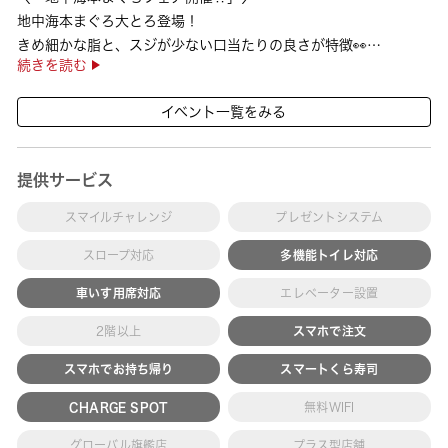
地中海本まぐろ大とろ登場！
きめ細かな脂と、スジが少ない口当たりの良さが特徴👀
続きを読む
さらに、鹿児島で育った高級魚【鹿児島県産活〆かんぱち】など
海の幸を食べ比べていただ ···
イベント一覧をみる
提供サービス
スマイルチャレンジ
プレゼントシステム
スロープ対応
多機能トイレ対応
車いす用席対応
エレベーター設置
2階以上
スマホで注文
スマホでお持ち帰り
スマートくら寿司
CHARGE SPOT
無料WIFI
グローバル旗艦店
プラス型店舗