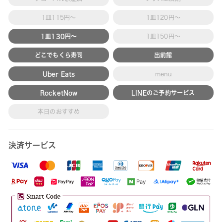
1皿115円～
1皿120円～
1皿130円～
1皿150円～
どこでもくら寿司
出前館
Uber Eats
menu
RocketNow
LINEのご予約サービス
本日のおすすめ
決済サービス