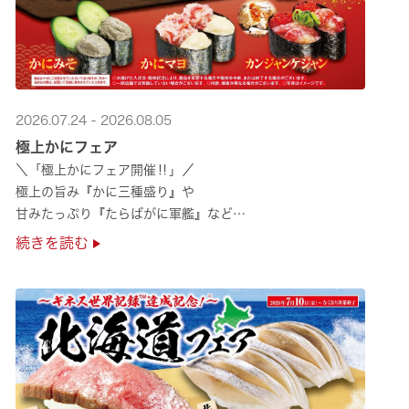
2026.07.24 - 2026.08.05
極上かにフェア
＼「極上かにフェア開催‼」／
極上の旨み『かに三種盛り』や
甘みたっぷり『たらばがに軍艦』など
絶品のかにを味わいつくせる！🦀
続きを読む
贅沢なかにを楽しめるこの機会に
ぜひくら寿司へお越しください！✨