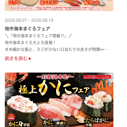
2026.08.07 - 2026.08.19
地中海本まぐろフェア
＼「地中海本まぐろフェア開催‼」／
地中海本まぐろ大とろ登場！
きめ細かな脂と、スジが少ない口当たりの良さが特徴👀
さらに、鹿児島で育った高級魚【鹿児島県産活〆かんぱち】など
続きを読む
海の幸を食べ比べていただ ···