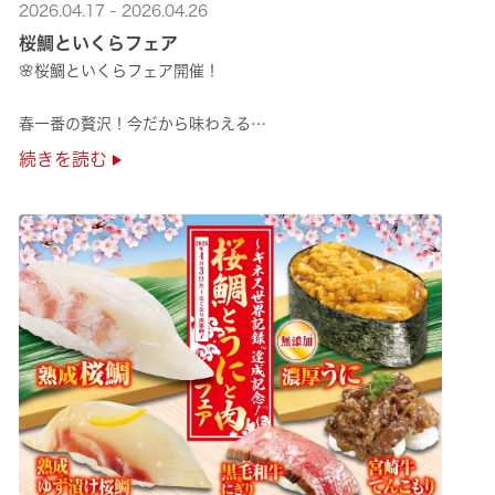
2026.04.17 - 2026.04.26
桜鯛といくらフェア
🌸桜鯛といくらフェア開催！
春一番の贅沢！今だから味わえる
旬の旨さの熟成🌸桜鯛と
続きを読む
鮮度抜群！純いくらなど
豪華な味覚をくら寿司で味わえる！
是非お越しください✨