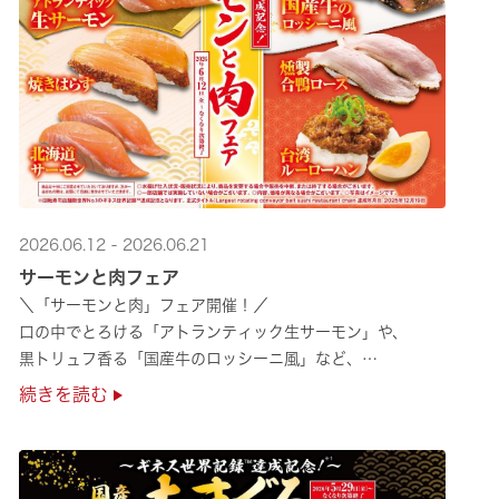
2026.06.12 - 2026.06.21
サーモンと肉フェア
＼「サーモンと肉」フェア開催！／
口の中でとろける「アトランティック生サーモン」や、
黒トリュフ香る「国産牛のロッシーニ風」など、
圧倒的な贅沢感をぜひ店舗でご堪能ください🍣
続きを読む