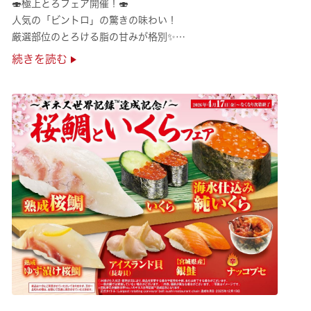
🍣極上とろフェア開催！🍣
人気の「ビントロ」の驚きの味わい！
厳選部位のとろける脂の甘みが格別✨
極上の味覚を是非くら寿司でご堪能ください♪
続きを読む