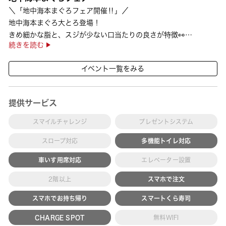
＼「地中海本まぐろフェア開催‼」／
地中海本まぐろ大とろ登場！
きめ細かな脂と、スジが少ない口当たりの良さが特徴👀
続きを読む
さらに、鹿児島で育った高級魚【鹿児島県産活〆かんぱち】など
海の幸を食べ比べていただ ···
イベント一覧をみる
提供サービス
スマイルチャレンジ
プレゼントシステム
スロープ対応
多機能トイレ対応
車いす用席対応
エレベーター設置
2階以上
スマホで注文
スマホでお持ち帰り
スマートくら寿司
CHARGE SPOT
無料WIFI