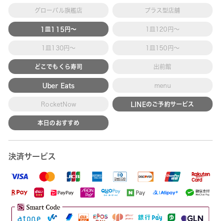
グローバル旗艦店
プラス型店舗
1皿115円～
1皿120円～
1皿130円～
1皿150円～
どこでもくら寿司
出前館
Uber Eats
menu
RocketNow
LINEのご予約サービス
本日のおすすめ
決済サービス