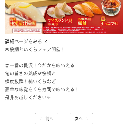
詳細ページをみる
🌸桜鯛といくらフェア開催！
春一番の贅沢！今だから味わえる
旬の旨さの熟成🌸桜鯛と
鮮度抜群！純いくらなど
豪華な味覚をくら寿司で味わえる！
是非お越しください✨
前へ
次へ