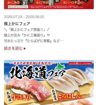
2026.07.24 - 2026.08.05
極上かにフェア
＼「極上かにフェア開催‼」／
極上の旨み『かに三種盛り』や
甘みたっぷり『たらばがに軍艦』など
絶品のかにを味わいつくせる！🦀
続きを読む
贅沢なかにを楽しめるこの機会に
ぜひくら寿司へお越しください！✨