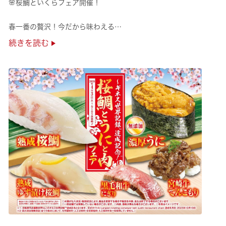
🌸桜鯛といくらフェア開催！
春一番の贅沢！今だから味わえる
旬の旨さの熟成🌸桜鯛と
続きを読む
鮮度抜群！純いくらなど
豪華な味覚をくら寿司で味わえる！
是非お越しください✨