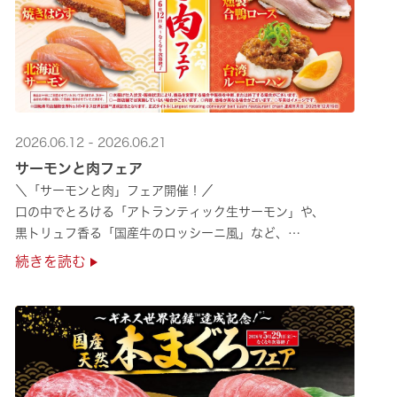
2026.06.12 - 2026.06.21
サーモンと肉フェア
＼「サーモンと肉」フェア開催！／
口の中でとろける「アトランティック生サーモン」や、
黒トリュフ香る「国産牛のロッシーニ風」など、
圧倒的な贅沢感をぜひ店舗でご堪能ください🍣
続きを読む