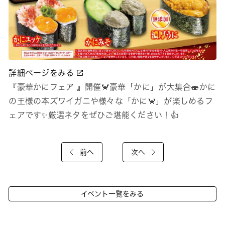
詳細ページをみる
『豪華かにフェア 』開催🦀豪華「かに」が大集合🍣かに
の王様の本ズワイガニや様々な「かに🦀」が楽しめるフ
ェアです✨️厳選ネタをぜひご堪能ください！👍
前へ
次へ
イベント一覧をみる