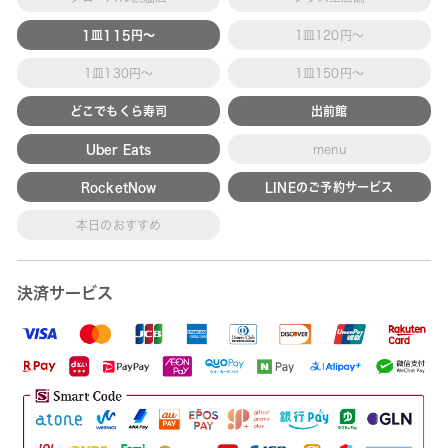
1皿115円～
1皿120円～
1皿130円～
1皿150円～
どこでもくら寿司
出前館
Uber Eats
menu
RocketNow
LINEのご予約サービス
本日のおすすめ
決済サービス