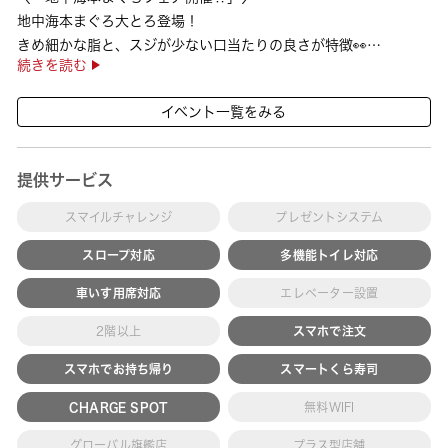
地中海本まぐろ大とろ登場！
きめ細かな脂と、スジが少ない口当たりの良さが特徴👀
続きを読む
さらに、鹿児島で育った高級魚【鹿児島県産活〆かんぱち】など
海の幸を食べ比べていただ ···
イベント一覧をみる
提供サービス
スマイルチャレンジ
プレゼントシステム
スロープ対応
多機能トイレ対応
車いす用席対応
エレベーター設置
2階以上
スマホで注文
スマホでお持ち帰り
スマートくら寿司
CHARGE SPOT
無料WIFI
グローバル旗艦店
プラス型店舗