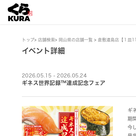
トップ
>
店舗検索
>
岡山県の店舗一覧
>
倉敷連島店【１皿1
イベント詳細
2026.05.15 - 2026.05.24
ギネス世界記録™達成記念フェア
ギ
期
今
是