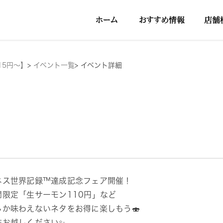
15円～】
>
イベント一覧
>
イベント詳細
ネス世界記録™達成記念フェア開催！
間限定「生サーモン110円」など
しか味わえないネタをお得に楽しもう🍣
非お越しください✨