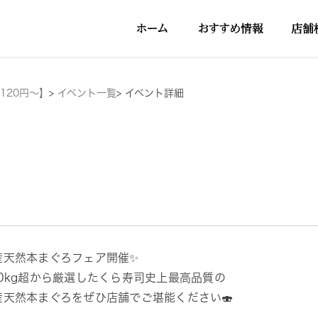
120円～】
>
イベント一覧
>
イベント詳細
産天然本まぐろフェア開催✨
20kg超から厳選したくら寿司史上最高品質の
産天然本まぐろをぜひ店舗でご堪能ください🍣