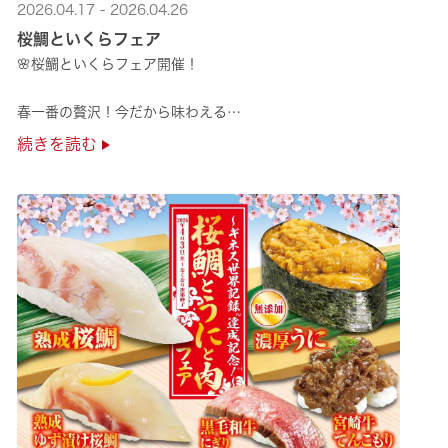
2026.04.17 - 2026.04.26
桜鯛といくらフェア
🌸桜鯛といくらフェア開催！
春一番の贅沢！今だから味わえる
旬の旨さの熟成🌸桜鯛と
続きを読む
鮮度抜群！純いくらなど
豪華な味覚をくら寿司で味わえる！
是非お越しください✨