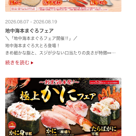
2026.08.07 - 2026.08.19
地中海本まぐろフェア
＼「地中海本まぐろフェア開催‼」／
地中海本まぐろ大とろ登場！
きめ細かな脂と、スジが少ない口当たりの良さが特徴👀
さらに、鹿児島で育った高級魚【鹿児島県産活〆かんぱち】など
続きを読む
海の幸を食べ比べていただ ···