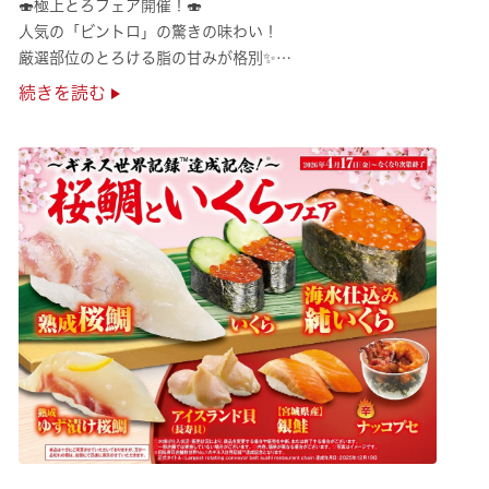
🍣極上とろフェア開催！🍣
人気の「ビントロ」の驚きの味わい！
厳選部位のとろける脂の甘みが格別✨
極上の味覚を是非くら寿司でご堪能ください♪
続きを読む