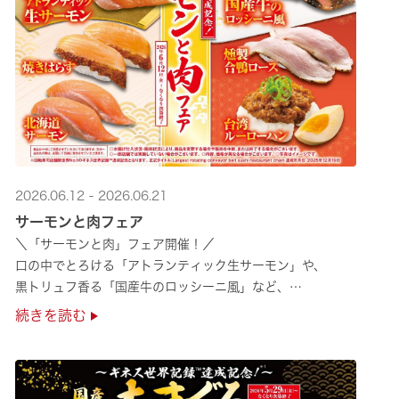
2026.06.12 - 2026.06.21
サーモンと肉フェア
＼「サーモンと肉」フェア開催！／
口の中でとろける「アトランティック生サーモン」や、
黒トリュフ香る「国産牛のロッシーニ風」など、
圧倒的な贅沢感をぜひ店舗でご堪能ください🍣
続きを読む