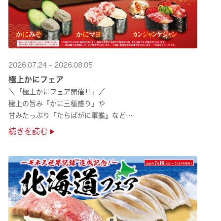
2026.07.24 - 2026.08.05
極上かにフェア
＼「極上かにフェア開催‼」／
極上の旨み『かに三種盛り』や
甘みたっぷり『たらばがに軍艦』など
絶品のかにを味わいつくせる！🦀
続きを読む
贅沢なかにを楽しめるこの機会に
ぜひくら寿司へお越しください！✨