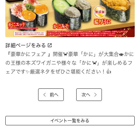
詳細ページをみる
『豪華かにフェア 』開催🦀豪華「かに」が大集合🍣かに
の王様の本ズワイガニや様々な「かに🦀」が楽しめるフ
ェアです✨️厳選ネタをぜひご堪能ください！👍
前へ
次へ
イベント一覧をみる