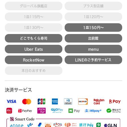
グローバル旗艦店
プラス型店舗
1皿115円～
1皿120円～
1皿130円～
1皿150円～
どこでもくら寿司
出前館
Uber Eats
menu
RocketNow
LINEのご予約サービス
本日のおすすめ
決済サービス