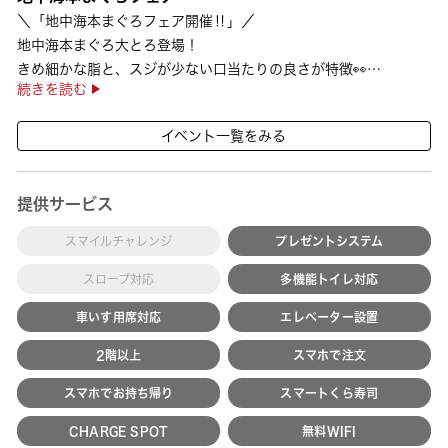
＼「地中海本まぐろフェア開催‼」／
地中海本まぐろ大とろ登場！
きめ細かな脂と、スジが少ない口当たりの良さが特徴👀
続きを読む
さらに、鹿児島で育った高級魚【鹿児島県産活〆かんぱち】など
海の幸を食べ比べていただ ···
イベント一覧をみる
提供サービス
スマイルチャレンジ
プレゼントシステム
スロープ対応
多機能トイレ対応
車いす用席対応
エレベーター設置
2階以上
スマホで注文
スマホでお持ち帰り
スマートくら寿司
CHARGE SPOT
無料WIFI