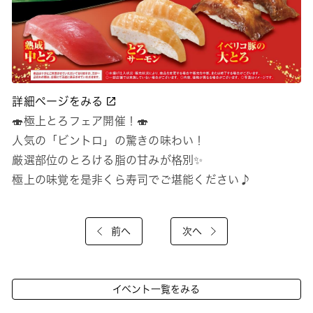
詳細ページをみる
🍣極上とろフェア開催！🍣
人気の「ビントロ」の驚きの味わい！
厳選部位のとろける脂の甘みが格別✨
極上の味覚を是非くら寿司でご堪能ください♪
前へ
次へ
イベント一覧をみる