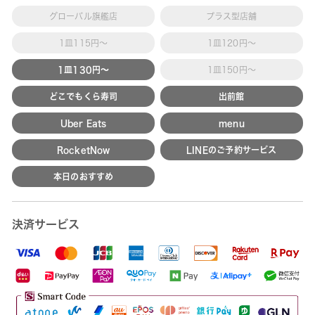
グローバル旗艦店
プラス型店舗
1皿115円～
1皿120円～
1皿130円～
1皿150円～
どこでもくら寿司
出前館
Uber Eats
menu
RocketNow
LINEのご予約サービス
本日のおすすめ
決済サービス