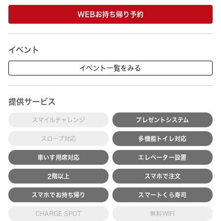
WEBお持ち帰り予約
イベント
イベント一覧をみる
提供サービス
スマイルチャレンジ
プレゼントシステム
スロープ対応
多機能トイレ対応
車いす用席対応
エレベーター設置
2階以上
スマホで注文
スマホでお持ち帰り
スマートくら寿司
CHARGE SPOT
無料WIFI