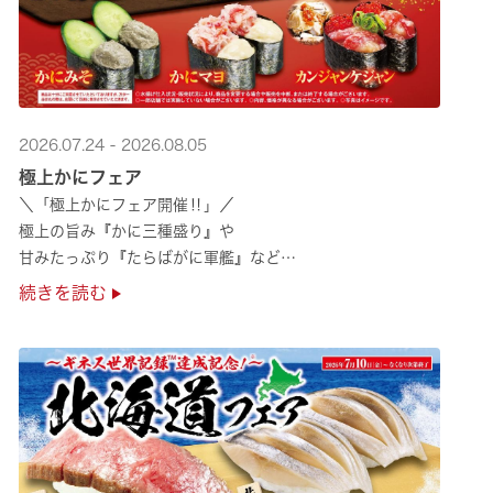
2026.07.24 - 2026.08.05
極上かにフェア
＼「極上かにフェア開催‼」／
極上の旨み『かに三種盛り』や
甘みたっぷり『たらばがに軍艦』など
絶品のかにを味わいつくせる！🦀
続きを読む
贅沢なかにを楽しめるこの機会に
ぜひくら寿司へお越しください！✨