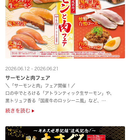
2026.06.12 - 2026.06.21
サーモンと肉フェア
＼「サーモンと肉」フェア開催！／
口の中でとろける「アトランティック生サーモン」や、
黒トリュフ香る「国産牛のロッシーニ風」など、
圧倒的な贅沢感をぜひ店舗でご堪能ください🍣
続きを読む