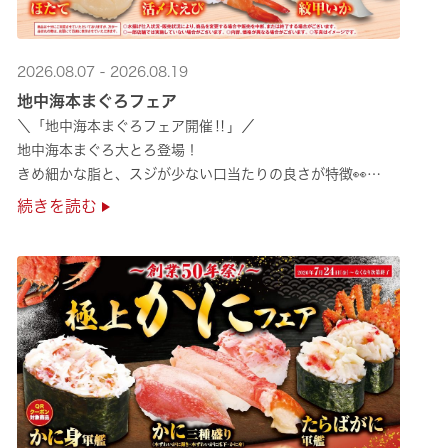
2026.08.07 - 2026.08.19
地中海本まぐろフェア
＼「地中海本まぐろフェア開催‼」／
地中海本まぐろ大とろ登場！
きめ細かな脂と、スジが少ない口当たりの良さが特徴👀
さらに、鹿児島で育った高級魚【鹿児島県産活〆かんぱち】など
続きを読む
海の幸を食べ比べていただ ···