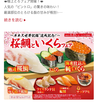
🍣極上とろフェア開催！🍣
人気の「ビントロ」の驚きの味わい！
厳選部位のとろける脂の甘みが格別✨
極上の味覚を是非くら寿司でご堪能ください♪
続きを読む