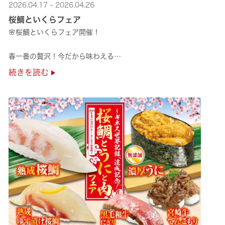
2026.04.17 - 2026.04.26
桜鯛といくらフェア
🌸桜鯛といくらフェア開催！
春一番の贅沢！今だから味わえる
旬の旨さの熟成🌸桜鯛と
続きを読む
鮮度抜群！純いくらなど
豪華な味覚をくら寿司で味わえる！
是非お越しください✨