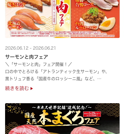
2026.06.12 - 2026.06.21
サーモンと肉フェア
＼「サーモンと肉」フェア開催！／
口の中でとろける「アトランティック生サーモン」や、
黒トリュフ香る「国産牛のロッシーニ風」など、
圧倒的な贅沢感をぜひ店舗でご堪能ください🍣
続きを読む