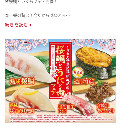
🌸桜鯛といくらフェア開催！
春一番の贅沢！今だから味わえる
旬の旨さの熟成🌸桜鯛と
続きを読む
鮮度抜群！純いくらなど
豪華な味覚をくら寿司で味わえる！
是非お越しください✨