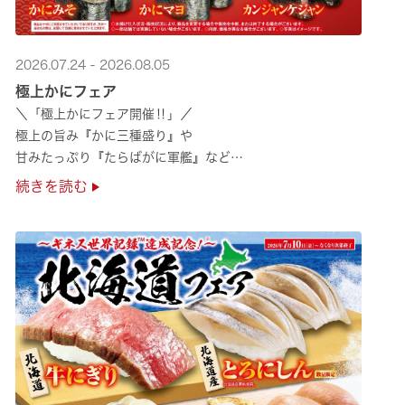
2026.07.24 - 2026.08.05
極上かにフェア
＼「極上かにフェア開催‼」／
極上の旨み『かに三種盛り』や
甘みたっぷり『たらばがに軍艦』など
絶品のかにを味わいつくせる！🦀
続きを読む
贅沢なかにを楽しめるこの機会に
ぜひくら寿司へお越しください！✨