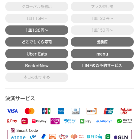
グローバル旗艦店
プラス型店舗
1皿115円～
1皿120円～
1皿130円～
1皿150円～
どこでもくら寿司
出前館
Uber Eats
menu
RocketNow
LINEのご予約サービス
本日のおすすめ
決済サービス