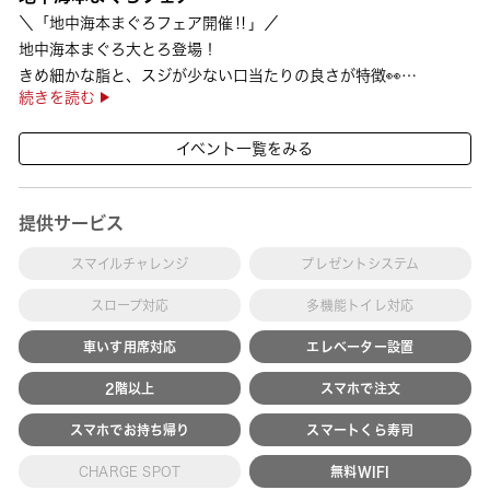
＼「地中海本まぐろフェア開催‼」／
地中海本まぐろ大とろ登場！
きめ細かな脂と、スジが少ない口当たりの良さが特徴👀
続きを読む
さらに、鹿児島で育った高級魚【鹿児島県産活〆かんぱち】など
海の幸を食べ比べていただ ···
イベント一覧をみる
提供サービス
スマイルチャレンジ
プレゼントシステム
スロープ対応
多機能トイレ対応
車いす用席対応
エレベーター設置
2階以上
スマホで注文
スマホでお持ち帰り
スマートくら寿司
CHARGE SPOT
無料WIFI