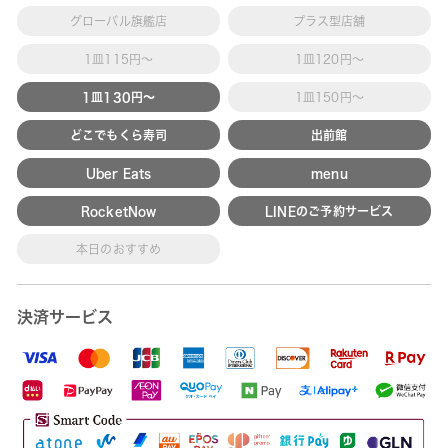
グローバル旗艦店
プラス型店舗
1皿115円～
1皿120円～
1皿130円～
1皿150円～
どこでもくら寿司
出前館
Uber Eats
menu
RocketNow
LINEのご予約サービス
本日のおすすめ
決済サービス