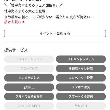
＼「地中海本まぐろフェア開催‼」／
地中海本まぐろ大とろ登場！
きめ細かな脂と、スジが少ない口当たりの良さが特徴👀
続きを読む
さらに、鹿児島で育った高級魚【鹿児島県産活〆かんぱち】など
海の幸を食べ比べていただ ···
イベント一覧をみる
提供サービス
スマイルチャレンジ
プレゼントシステム
スロープ対応
多機能トイレ対応
車いす用席対応
エレベーター設置
2階以上
スマホで注文
スマホでお持ち帰り
スマートくら寿司
CHARGE SPOT
無料WIFI