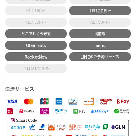
1皿115円～
1皿120円～
1皿130円～
1皿150円～
どこでもくら寿司
出前館
Uber Eats
menu
RocketNow
LINEのご予約サービス
本日のおすすめ
決済サービス