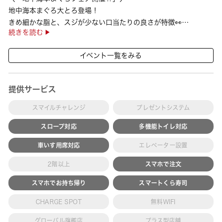
地中海本まぐろ大とろ登場！
きめ細かな脂と、スジが少ない口当たりの良さが特徴👀
続きを読む
さらに、鹿児島で育った高級魚【鹿児島県産活〆かんぱち】など
海の幸を食べ比べていただ ···
イベント一覧をみる
提供サービス
スマイルチャレンジ
プレゼントシステム
スロープ対応
多機能トイレ対応
車いす用席対応
エレベーター設置
2階以上
スマホで注文
スマホでお持ち帰り
スマートくら寿司
CHARGE SPOT
無料WIFI
グローバル旗艦店
プラス型店舗