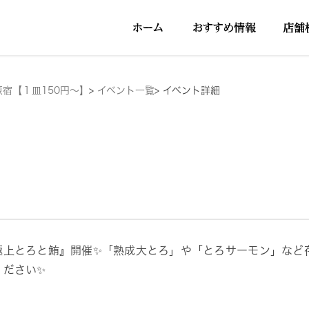
原宿【１皿150円～】
>
イベント一覧
>
イベント詳細
極上とろと鮪』開催✨「熟成大とろ」や「とろサーモン」など存
ください✨