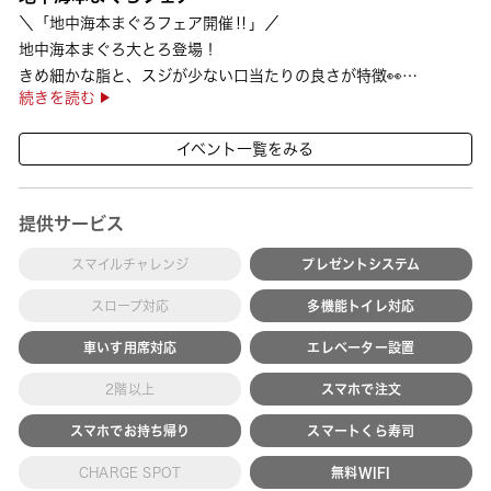
＼「地中海本まぐろフェア開催‼」／
地中海本まぐろ大とろ登場！
きめ細かな脂と、スジが少ない口当たりの良さが特徴👀
続きを読む
さらに、鹿児島で育った高級魚【鹿児島県産活〆かんぱち】など
海の幸を食べ比べていただ ···
イベント一覧をみる
提供サービス
スマイルチャレンジ
プレゼントシステム
スロープ対応
多機能トイレ対応
車いす用席対応
エレベーター設置
2階以上
スマホで注文
スマホでお持ち帰り
スマートくら寿司
CHARGE SPOT
無料WIFI