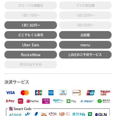
グローバル旗艦店
プラス型店舗
1皿115円～
1皿120円～
1皿130円～
1皿150円～
どこでもくら寿司
出前館
Uber Eats
menu
RocketNow
LINEのご予約サービス
本日のおすすめ
決済サービス