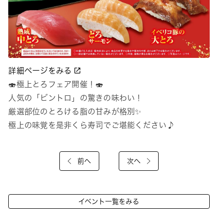
詳細ページをみる
🍣極上とろフェア開催！🍣
人気の「ビントロ」の驚きの味わい！
厳選部位のとろける脂の甘みが格別✨
極上の味覚を是非くら寿司でご堪能ください♪
前へ
次へ
イベント一覧をみる