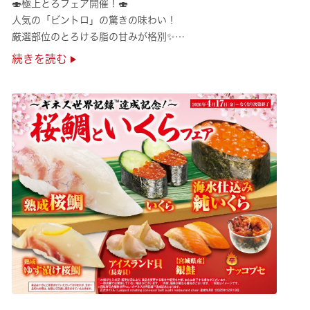
🍣極上とろフェア開催！🍣
人気の「ビントロ」の驚きの味わい！
厳選部位のとろける脂の甘みが格別✨
極上の味覚を是非くら寿司でご堪能ください♪
続きを読む