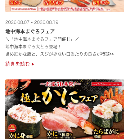
2026.08.07 - 2026.08.19
地中海本まぐろフェア
＼「地中海本まぐろフェア開催‼」／
地中海本まぐろ大とろ登場！
きめ細かな脂と、スジが少ない口当たりの良さが特徴👀
さらに、鹿児島で育った高級魚【鹿児島県産活〆かんぱち】など
続きを読む
海の幸を食べ比べていただ ···