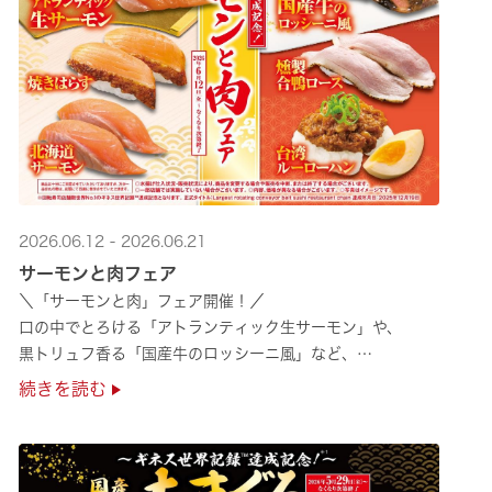
2026.06.12 - 2026.06.21
サーモンと肉フェア
＼「サーモンと肉」フェア開催！／
口の中でとろける「アトランティック生サーモン」や、
黒トリュフ香る「国産牛のロッシーニ風」など、
圧倒的な贅沢感をぜひ店舗でご堪能ください🍣
続きを読む