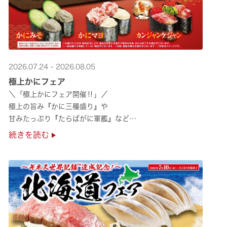
2026.07.24 - 2026.08.05
極上かにフェア
＼「極上かにフェア開催‼」／
極上の旨み『かに三種盛り』や
甘みたっぷり『たらばがに軍艦』など
絶品のかにを味わいつくせる！🦀
続きを読む
贅沢なかにを楽しめるこの機会に
ぜひくら寿司へお越しください！✨