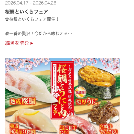
2026.04.17 - 2026.04.26
桜鯛といくらフェア
🌸桜鯛といくらフェア開催！
春一番の贅沢！今だから味わえる
旬の旨さの熟成🌸桜鯛と
続きを読む
鮮度抜群！純いくらなど
豪華な味覚をくら寿司で味わえる！
是非お越しください✨