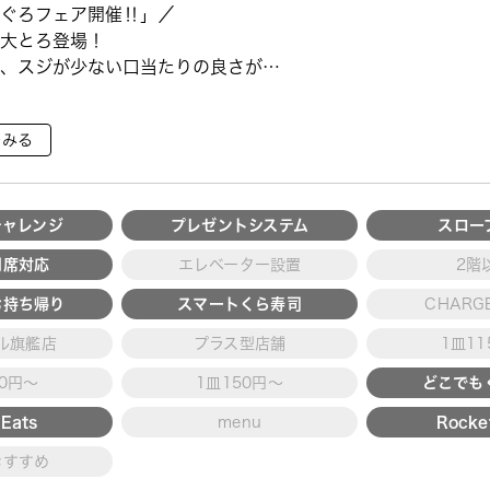
ぐろフェア開催‼」／
大とろ登場！
、スジが少ない口当たりの良さが特
で育った高級魚【鹿児島県産活〆か
をみる
ていただ ···
チャレンジ
プレゼントシステム
スロー
用席対応
エレベーター設置
2階
お持ち帰り
スマートくら寿司
CHARGE
ル旗艦店
プラス型店舗
1皿1
30円～
1皿150円～
どこでも
Eats
menu
Rocke
おすすめ