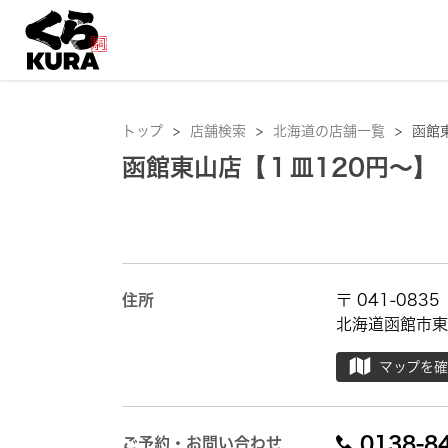
トップ
>
店舗検索
>
北海道の店舗一覧
>
函館
函館東山店【１皿120円～】
住所
〒 041-0835
北海道函館市東山
マップを
0138-8
ご予約・お問い合わせ