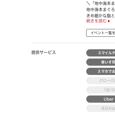
＼「地中海本ま
地中海本まぐろ
きめ細かな脂と
続きを読む
徴👀
さらに、鹿児島
イベント一覧
んぱち】など
海の幸を食べ比べ
提供サービス
スマイル
車いす
スマホで
グローバ
1皿1
Uber 
本日の