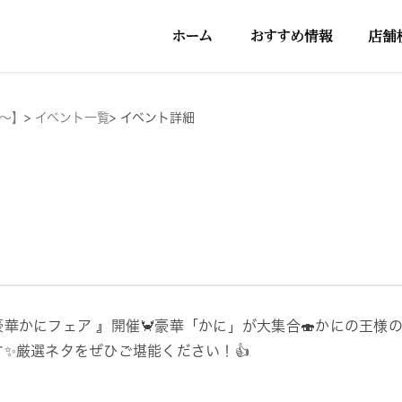
円～】
>
イベント一覧
>
イベント詳細
豪華かにフェア 』開催🦀豪華「かに」が大集合🍣かにの王様
す✨️厳選ネタをぜひご堪能ください！👍