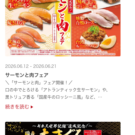
2026.06.12 - 2026.06.21
サーモンと肉フェア
＼「サーモンと肉」フェア開催！／
口の中でとろける「アトランティック生サーモン」や、
黒トリュフ香る「国産牛のロッシーニ風」など、
圧倒的な贅沢感をぜひ店舗でご堪能ください🍣
続きを読む