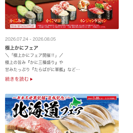
2026.07.24 - 2026.08.05
極上かにフェア
＼「極上かにフェア開催‼」／
極上の旨み『かに三種盛り』や
甘みたっぷり『たらばがに軍艦』など
絶品のかにを味わいつくせる！🦀
続きを読む
贅沢なかにを楽しめるこの機会に
ぜひくら寿司へお越しください！✨