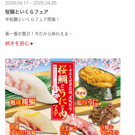
2026.04.17 - 2026.04.26
桜鯛といくらフェア
🌸桜鯛といくらフェア開催！
春一番の贅沢！今だから味わえる
旬の旨さの熟成🌸桜鯛と
続きを読む
鮮度抜群！純いくらなど
豪華な味覚をくら寿司で味わえる！
是非お越しください✨