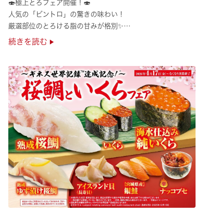
🍣極上とろフェア開催！🍣
人気の「ビントロ」の驚きの味わい！
厳選部位のとろける脂の甘みが格別✨
極上の味覚を是非くら寿司でご堪能ください♪
続きを読む