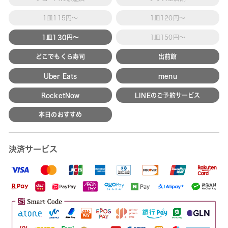
1皿115円～
1皿120円～
1皿130円～
1皿150円～
どこでもくら寿司
出前館
Uber Eats
menu
RocketNow
LINEのご予約サービス
本日のおすすめ
決済サービス