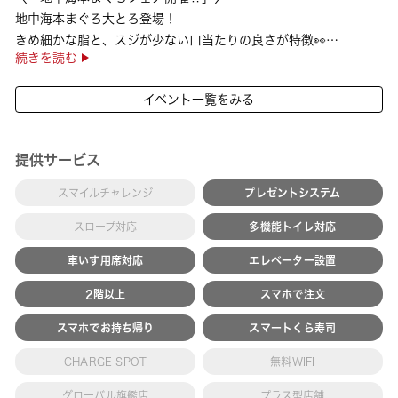
地中海本まぐろ大とろ登場！
きめ細かな脂と、スジが少ない口当たりの良さが特徴👀
続きを読む
さらに、鹿児島で育った高級魚【鹿児島県産活〆かんぱち】など
海の幸を食べ比べていただ ···
イベント一覧をみる
提供サービス
スマイルチャレンジ
プレゼントシステム
スロープ対応
多機能トイレ対応
車いす用席対応
エレベーター設置
2階以上
スマホで注文
スマホでお持ち帰り
スマートくら寿司
CHARGE SPOT
無料WIFI
グローバル旗艦店
プラス型店舗