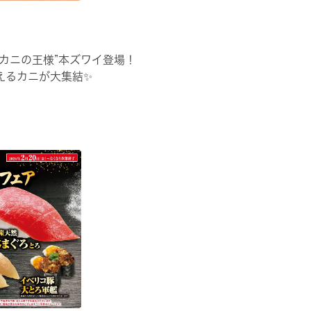
“カニの王様”本ズワイ登場！
えるカニが大集結✨