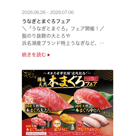
2026.06.26 - 2026.07.06
うなぎとまぐろフェア
＼「うなぎとまぐろ」フェア開催！／
脂のり抜群の大とろや
浜名湖産ブランド特上うなぎなど、
夏のスタミナ補給にぴったりのメニューが勢揃い✨
続きを読む
ぜひ店舗でご堪能ください🍣