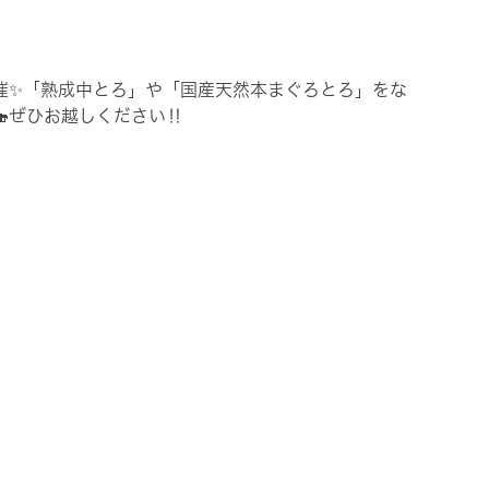
催✨「熟成中とろ」や「国産天然本まぐろとろ」をな
ぜひお越しください‼