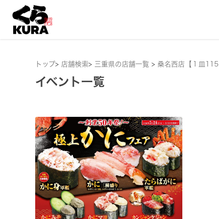
トップ
>
店舗検索
>
三重県の店舗一覧
>
桑名西店【１皿11
イベント一覧