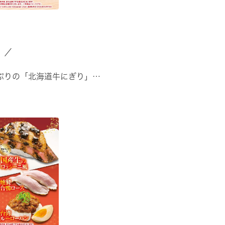
」／
ぷりの「北海道牛にぎり」
ほたて」
みの「北海道天然ぶり」
ろにしん ···