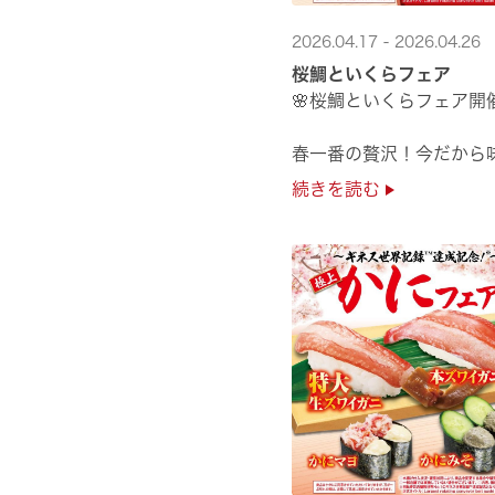
2026.04.17 - 2026.04.26
桜鯛といくらフェア
🌸桜鯛といくらフェア開
春一番の贅沢！今だから
旬の旨さの熟成🌸桜鯛と
続きを読む
鮮度抜群！純いくらなど
豪華な味覚をくら寿司で
是非お越しください✨