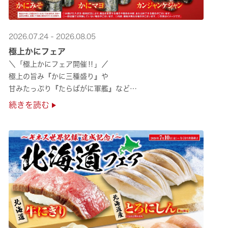
2026.07.24 - 2026.08.05
極上かにフェア
＼「極上かにフェア開催‼」／
極上の旨み『かに三種盛り』や
甘みたっぷり『たらばがに軍艦』など
絶品のかにを味わいつくせる！🦀
続きを読む
贅沢なかにを楽しめるこの機会に
ぜひくら寿司へお越しください！✨