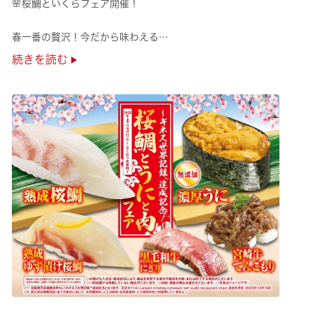
🌸桜鯛といくらフェア開催！
春一番の贅沢！今だから味わえる
旬の旨さの熟成🌸桜鯛と
続きを読む
鮮度抜群！純いくらなど
豪華な味覚をくら寿司で味わえる！
是非お越しください✨