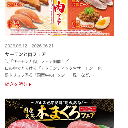
2026.06.12 - 2026.06.21
サーモンと肉フェア
＼「サーモンと肉」フェア開催！／
口の中でとろける「アトランティック生サーモン」や、
黒トリュフ香る「国産牛のロッシーニ風」など、
圧倒的な贅沢感をぜひ店舗でご堪能ください🍣
続きを読む