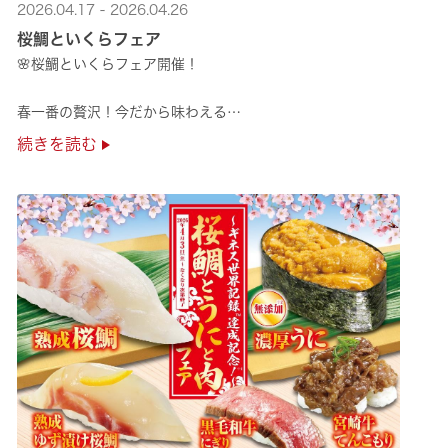
2026.04.17 - 2026.04.26
桜鯛といくらフェア
🌸桜鯛といくらフェア開催！
春一番の贅沢！今だから味わえる
旬の旨さの熟成🌸桜鯛と
続きを読む
鮮度抜群！純いくらなど
豪華な味覚をくら寿司で味わえる！
是非お越しください✨