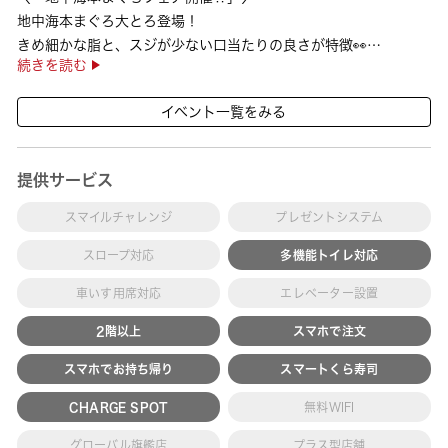
地中海本まぐろ大とろ登場！
きめ細かな脂と、スジが少ない口当たりの良さが特徴👀
続きを読む
さらに、鹿児島で育った高級魚【鹿児島県産活〆かんぱち】など
海の幸を食べ比べていただ ···
イベント一覧をみる
提供サービス
スマイルチャレンジ
プレゼントシステム
スロープ対応
多機能トイレ対応
車いす用席対応
エレベーター設置
2階以上
スマホで注文
スマホでお持ち帰り
スマートくら寿司
CHARGE SPOT
無料WIFI
グローバル旗艦店
プラス型店舗