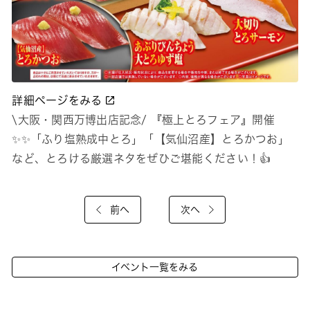
詳細ページをみる
\大阪・関西万博出店記念/ 『極上とろフェア』開催
✨✨「ふり塩熟成中とろ」「【気仙沼産】とろかつお」
など、とろける厳選ネタをぜひご堪能ください！👍
前へ
次へ
イベント一覧をみる