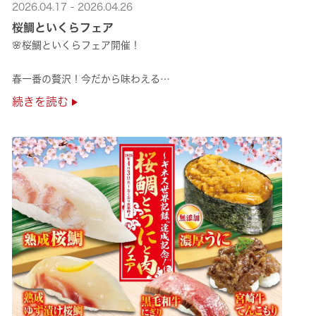
2026.04.17 - 2026.04.26
桜鯛といくらフェア
🌸桜鯛といくらフェア開催！
春一番の贅沢！今だから味わえる
旬の旨さの熟成🌸桜鯛と
続きを読む
鮮度抜群！純いくらなど
豪華な味覚をくら寿司で味わえる！
是非お越しください✨