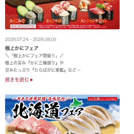
2026.07.24 - 2026.08.05
極上かにフェア
＼「極上かにフェア開催‼」／
極上の旨み『かに三種盛り』や
甘みたっぷり『たらばがに軍艦』など
絶品のかにを味わいつくせる！🦀
続きを読む
贅沢なかにを楽しめるこの機会に
ぜひくら寿司へお越しください！✨