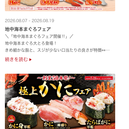
2026.08.07 - 2026.08.19
地中海本まぐろフェア
＼「地中海本まぐろフェア開催‼」／
地中海本まぐろ大とろ登場！
きめ細かな脂と、スジが少ない口当たりの良さが特徴👀
さらに、鹿児島で育った高級魚【鹿児島県産活〆かんぱち】など
続きを読む
海の幸を食べ比べていただ ···