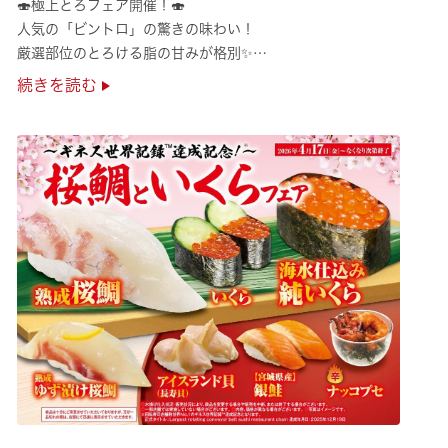
🍣極上とろフェア開催！🍣
人気の「ビントロ」の驚きの味わい！
厳選部位のとろける脂の甘みが格別✨
極上の味覚を是非くら寿司でご堪能ください♪
続きを読む