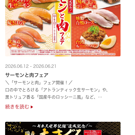
2026.06.12 - 2026.06.21
サーモンと肉フェア
＼「サーモンと肉」フェア開催！／
口の中でとろける「アトランティック生サーモン」や、
黒トリュフ香る「国産牛のロッシーニ風」など、
圧倒的な贅沢感をぜひ店舗でご堪能ください🍣
続きを読む