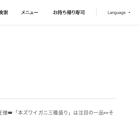
Language
王様👑「本ズワイガニ三種盛り」は注目の一品👀そ