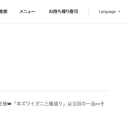
Language
王様👑「本ズワイガニ三種盛り」は注目の一品👀そ