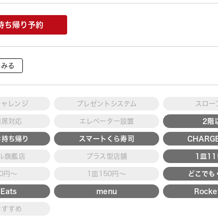
持ち帰り予約
をみる
チャレンジ
プレゼントシステム
スロー
用席対応
エレベーター設置
2階
お持ち帰り
スマートくら寿司
CHARGE
ル旗艦店
プラス型店舗
1皿1
30円～
1皿150円～
どこでも
Eats
menu
Rocke
おすすめ