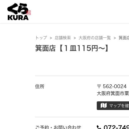
トップ
>
店舗検索
>
大阪府の店舗一覧
>
箕面
箕面店【１皿115円～】
住所
〒 562-0024
大阪府箕面市粟生
マップを
072-74
ご予約・お問い合わせ