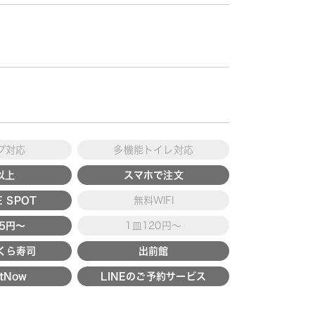
プ対応
多機能トイレ対応
以上
スマホで注文
 SPOT
無料WIFI
15円～
1皿120円～
くら寿司
出前館
tNow
LINEのご予約サービス