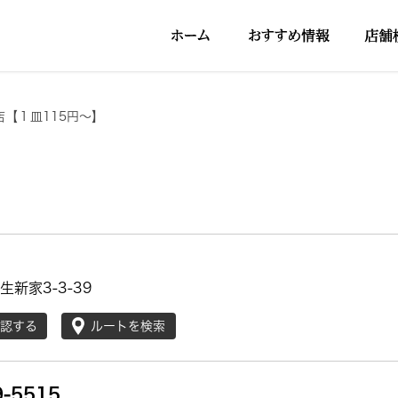
店【１皿115円～】
新家3-3-39
確認する
ルートを検索
9-5515