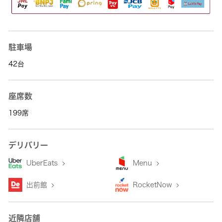
駐車場
42台
座席数
199席
デリバリー
UberEats
Menu
出前館
RocketNow
近隣店舗