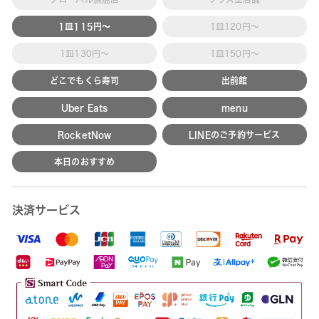
1皿115円～
1皿120円～
1皿130円～
1皿150円～
どこでもくら寿司
出前館
Uber Eats
menu
RocketNow
LINEのご予約サービス
本日のおすすめ
決済サービス