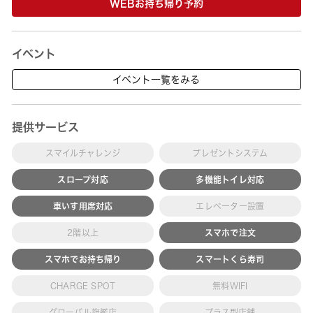
WEBお持ち帰り予約
イベント
イベント一覧をみる
提供サービス
スマイルチャレンジ
プレゼントシステム
スロープ対応
多機能トイレ対応
車いす用席対応
エレベーター設置
2階以上
スマホで注文
スマホでお持ち帰り
スマートくら寿司
CHARGE SPOT
無料WIFI
グローバル旗艦店
プラス型店舗