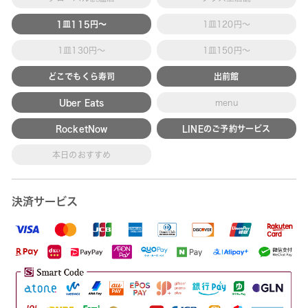
1皿115円～
1皿120円～
1皿130円～
1皿150円～
どこでもくら寿司
出前館
Uber Eats
menu
RocketNow
LINEのご予約サービス
本日のおすすめ
決済サービス