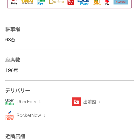
駐車場
63台
座席数
196席
デリバリー
UberEats
出前館
RocketNow
近隣店舗