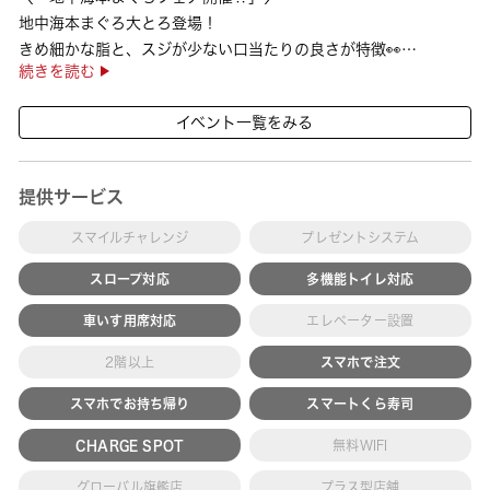
地中海本まぐろ大とろ登場！
きめ細かな脂と、スジが少ない口当たりの良さが特徴👀
続きを読む
さらに、鹿児島で育った高級魚【鹿児島県産活〆かんぱち】など
海の幸を食べ比べていただ ···
イベント一覧をみる
提供サービス
スマイルチャレンジ
プレゼントシステム
スロープ対応
多機能トイレ対応
車いす用席対応
エレベーター設置
2階以上
スマホで注文
スマホでお持ち帰り
スマートくら寿司
CHARGE SPOT
無料WIFI
グローバル旗艦店
プラス型店舗