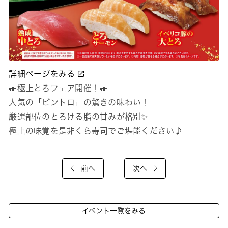
詳細ページをみる
🍣極上とろフェア開催！🍣
人気の「ビントロ」の驚きの味わい！
厳選部位のとろける脂の甘みが格別✨
極上の味覚を是非くら寿司でご堪能ください♪
前へ
次へ
イベント一覧をみる