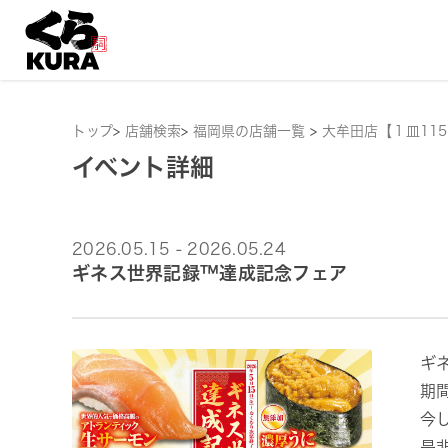
トップ
>
店舗検索
>
福岡県の店舗一覧
>
大牟田店【１皿11
イベント詳細
2026.05.15 - 2026.05.24
ギネス世界記録™達成記念フェア
ギ
期
今
是