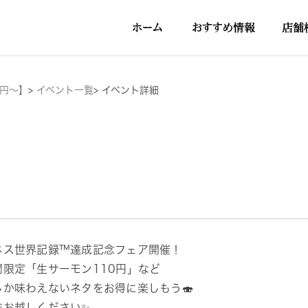
5円～】
>
イベント一覧
>
イベント詳細
ネス世界記録™達成記念フェア開催！
間限定「生サーモン110円」など
しか味わえないネタをお得に楽しもう🍣
非お越しください✨