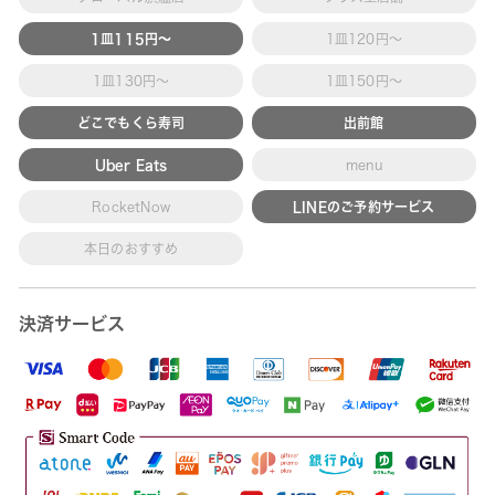
1皿115円～
1皿120円～
1皿130円～
1皿150円～
どこでもくら寿司
出前館
Uber Eats
menu
RocketNow
LINEのご予約サービス
本日のおすすめ
決済サービス