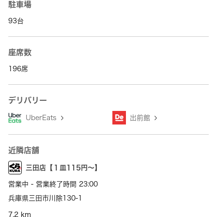
駐車場
93台
座席数
196席
デリバリー
UberEats
出前館
近隣店舗
三田店【１皿115円～】
営業中 - 営業終了時間 23:00
兵庫県三田市川除130-1
7.2 km