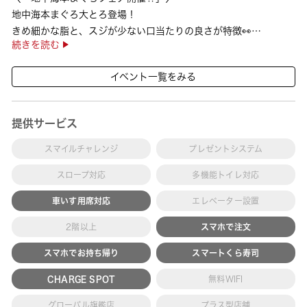
地中海本まぐろ大とろ登場！
きめ細かな脂と、スジが少ない口当たりの良さが特徴👀
続きを読む
さらに、鹿児島で育った高級魚【鹿児島県産活〆かんぱち】など
海の幸を食べ比べていただ ···
イベント一覧をみる
提供サービス
スマイルチャレンジ
プレゼントシステム
スロープ対応
多機能トイレ対応
車いす用席対応
エレベーター設置
2階以上
スマホで注文
スマホでお持ち帰り
スマートくら寿司
CHARGE SPOT
無料WIFI
グローバル旗艦店
プラス型店舗