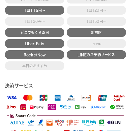
1皿115円～
1皿120円～
1皿130円～
1皿150円～
どこでもくら寿司
出前館
Uber Eats
menu
RocketNow
LINEのご予約サービス
本日のおすすめ
決済サービス