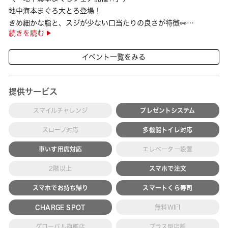
地中海本まぐろ大とろ登場！
きめ細かな脂と、スジが少ない口当たりの良さが特徴👀
続きを読む
さらに、鹿児島で育った高級魚【鹿児島県産活〆かんぱち】など
海の幸を食べ比べていただ ···
イベント一覧をみる
提供サービス
スマイルチャレンジ
プレゼントシステム
スロープ対応
多機能トイレ対応
車いす用席対応
エレベーター設置
2階以上
スマホで注文
スマホでお持ち帰り
スマートくら寿司
CHARGE SPOT
無料WIFI
グローバル旗艦店
プラス型店舗