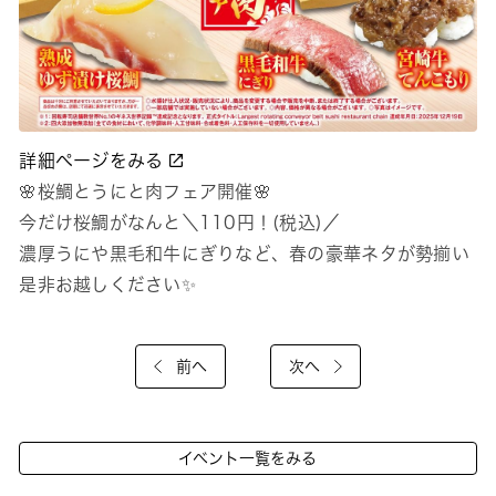
詳細ページをみる
🌸桜鯛とうにと肉フェア開催🌸
今だけ桜鯛がなんと＼110円！(税込)／
濃厚うにや黒毛和牛にぎりなど、春の豪華ネタが勢揃い
是非お越しください✨
前へ
次へ
イベント一覧をみる