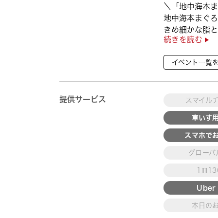
＼「地中海本ま
地中海本まぐろ
きめ細かな脂と
続きを読む
徴👀
さらに、鹿児島
イベント一覧
んぱち】など
海の幸を食べ比べ
提供サービス
スマイル
車いす
スマホで
グローバ
1皿1
Uber 
本日の