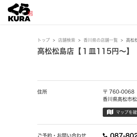
トップ
>
店舗検索
>
香川県の店舗一覧
>
高松
高松松島店【１皿115円～】
住所
〒 760-0068
香川県高松市松島
マップを
087-80
ご予約・お問い合わせ