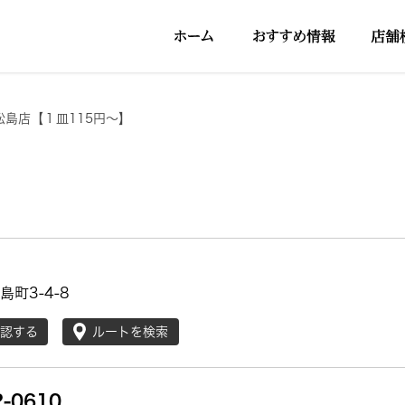
松島店【１皿115円～】
町3-4-8
確認する
ルートを検索
2-0610