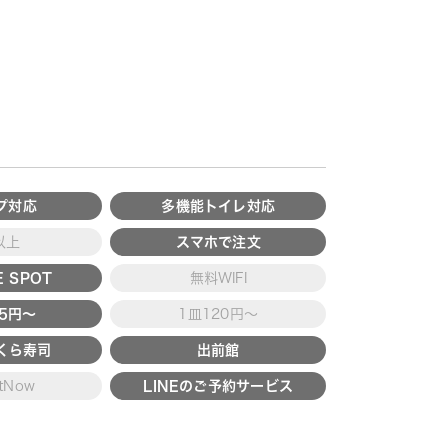
プ対応
多機能トイレ対応
以上
スマホで注文
 SPOT
無料WIFI
15円～
1皿120円～
くら寿司
出前館
tNow
LINEのご予約サービス