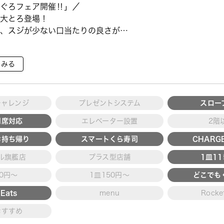
ぐろフェア開催‼」／
大とろ登場！
、スジが少ない口当たりの良さが特
で育った高級魚【鹿児島県産活〆か
をみる
ていただ ···
チャレンジ
プレゼントシステム
スロー
用席対応
エレベーター設置
2階
お持ち帰り
スマートくら寿司
CHARGE
ル旗艦店
プラス型店舗
1皿1
30円～
1皿150円～
どこでも
Eats
menu
Rocke
おすすめ