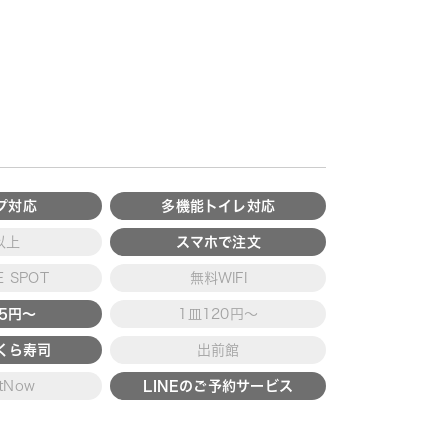
プ対応
多機能トイレ対応
以上
スマホで注文
 SPOT
無料WIFI
15円～
1皿120円～
くら寿司
出前館
tNow
LINEのご予約サービス