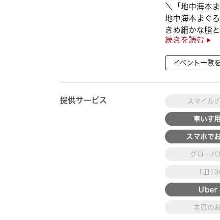
＼「地中海本ま
地中海本まぐろ
きめ細かな脂と
続きを読む
徴👀
さらに、鹿児島
イベント一覧
んぱち】など
海の幸を食べ比べ
提供サービス
スマイル
車いす
スマホで
グローバ
1皿1
Uber 
本日の