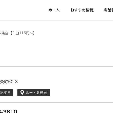
六条店【１皿115円～】
条町50-3
確認する
ルートを検索
3-3610