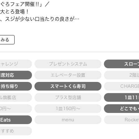
ぐろフェア開催‼」／
大とろ登場！
、スジが少ない口当たりの良さが特
で育った高級魚【鹿児島県産活〆か
をみる
ていただ ···
チャレンジ
プレゼントシステム
スロー
用席対応
エレベーター設置
2階
お持ち帰り
スマートくら寿司
CHARGE
ル旗艦店
プラス型店舗
1皿1
30円～
1皿150円～
どこでも
Eats
menu
Rocke
おすすめ