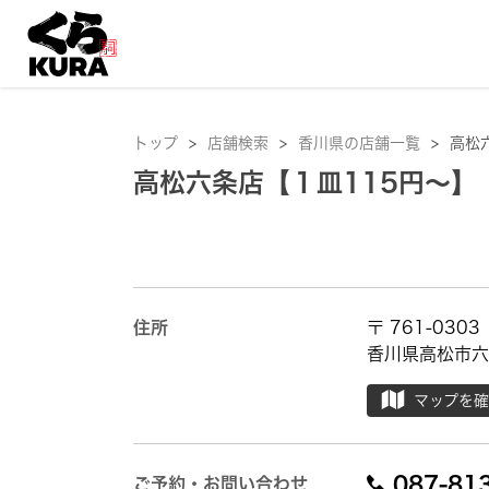
トップ
>
店舗検索
>
香川県の店舗一覧
>
高松
高松六条店【１皿115円～】
住所
〒 761-0303
香川県高松市六
マップを
087-81
ご予約・お問い合わせ