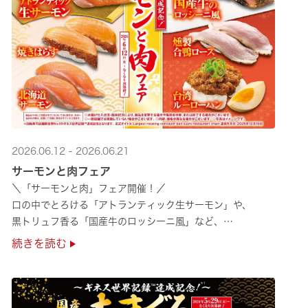
2026.06.12 - 2026.06.21
サーモンと肉フェア
＼「サーモンと肉」フェア開催！／
口の中でとろける「アトランティック生サーモン」や、
黒トリュフ香る「国産牛のロッシーニ風」など、
圧倒的な贅沢感をぜひ店舗でご堪能ください🍣
続きを読む