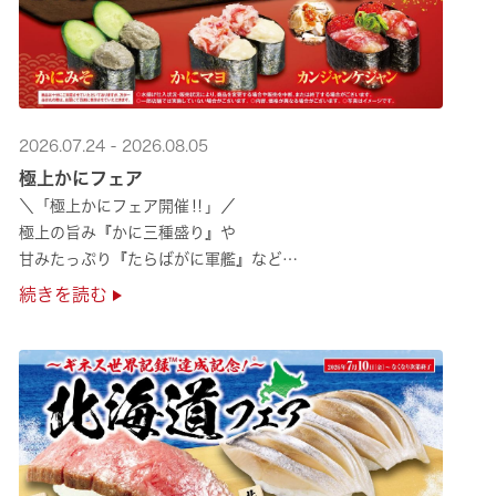
2026.07.24 - 2026.08.05
極上かにフェア
＼「極上かにフェア開催‼」／
極上の旨み『かに三種盛り』や
甘みたっぷり『たらばがに軍艦』など
絶品のかにを味わいつくせる！🦀
続きを読む
贅沢なかにを楽しめるこの機会に
ぜひくら寿司へお越しください！✨