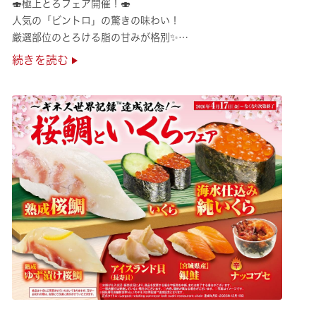
🍣極上とろフェア開催！🍣
人気の「ビントロ」の驚きの味わい！
厳選部位のとろける脂の甘みが格別✨
極上の味覚を是非くら寿司でご堪能ください♪
続きを読む