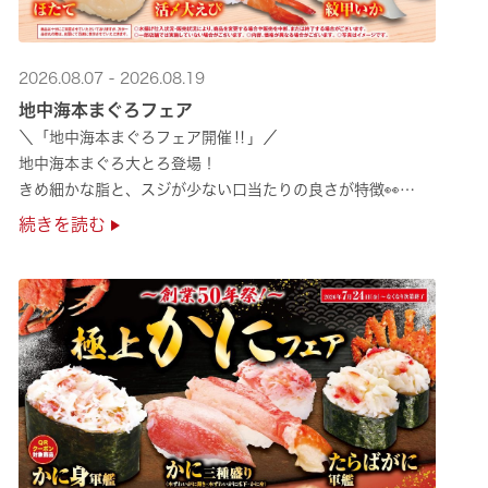
2026.08.07 - 2026.08.19
地中海本まぐろフェア
＼「地中海本まぐろフェア開催‼」／
地中海本まぐろ大とろ登場！
きめ細かな脂と、スジが少ない口当たりの良さが特徴👀
さらに、鹿児島で育った高級魚【鹿児島県産活〆かんぱち】など
続きを読む
海の幸を食べ比べていただ ···