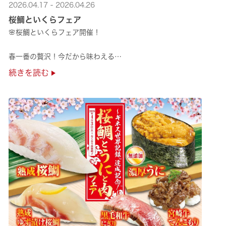
2026.04.17 - 2026.04.26
桜鯛といくらフェア
🌸桜鯛といくらフェア開催！
春一番の贅沢！今だから味わえる
旬の旨さの熟成🌸桜鯛と
続きを読む
鮮度抜群！純いくらなど
豪華な味覚をくら寿司で味わえる！
是非お越しください✨