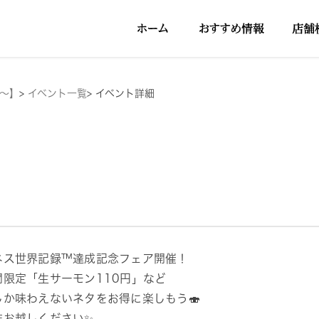
円～】
>
イベント一覧
>
イベント詳細
ネス世界記録™達成記念フェア開催！
間限定「生サーモン110円」など
しか味わえないネタをお得に楽しもう🍣
非お越しください✨