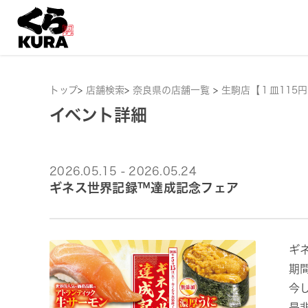
トップ
>
店舗検索
>
奈良県の店舗一覧
>
生駒店【１皿115
イベント詳細
2026.05.15 - 2026.05.24
ギネス世界記録™達成記念フェア
ギ
期
今
是