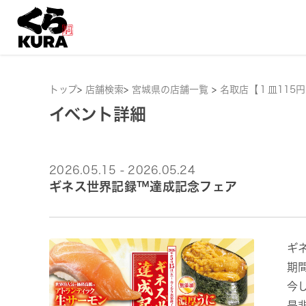
トップ
>
店舗検索
>
宮城県の店舗一覧
>
名取店【１皿115
イベント詳細
2026.05.15 - 2026.05.24
ギネス世界記録™達成記念フェア
ギ
期
今
是