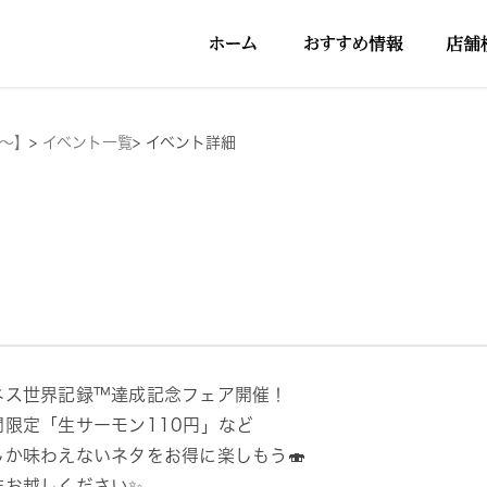
円～】
>
イベント一覧
>
イベント詳細
ネス世界記録™達成記念フェア開催！
間限定「生サーモン110円」など
しか味わえないネタをお得に楽しもう🍣
非お越しください✨