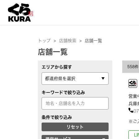
トップ
>
店舗検索
>
店舗一覧
店舗一覧
エリアから探す
558件
キーワードで絞り込み
営業中
兵庫
07
条件で絞り込み
※ご
リセット
L