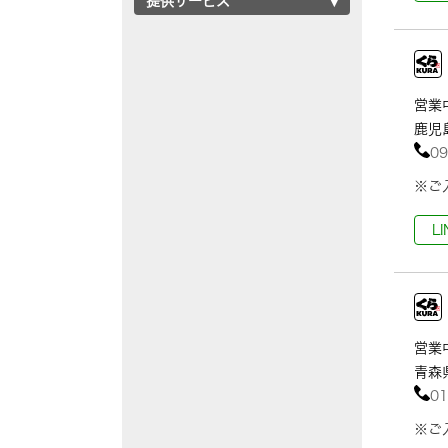
提供サービス
営業中
鹿児
09
※ご
L
営業中
青森県
01
※ご